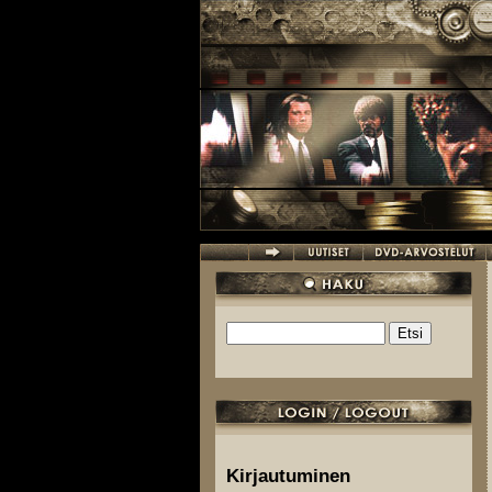
Hyppää pääsisältöön
Etsi
Hakulomake
Kirjautuminen