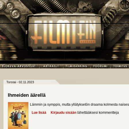
Torstai - 02.11.2023
Ihmeiden äärellä
Lämmin ja symppis, mutta yllätyksetön draama kolmesta naises
Lue lisää
about Ihmeiden äärellä
Kirjaudu sisään
lähettääksesi kommentteja