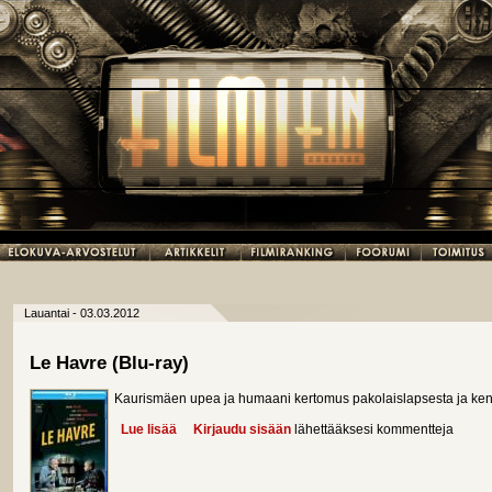
Lauantai - 03.03.2012
Le Havre (Blu-ray)
Kaurismäen upea ja humaani kertomus pakolaislapsesta ja kengä
Lue lisää
about Le Havre (Blu-ray)
Kirjaudu sisään
lähettääksesi kommentteja