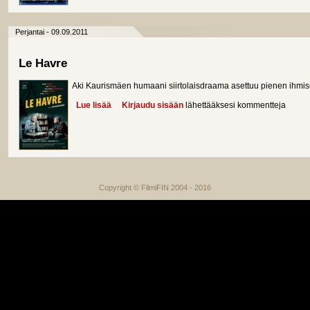
Perjantai - 09.09.2011
Le Havre
Aki Kaurismäen humaani siirtolaisdraama asettuu pienen ihmis
Lue lisää
about Le Havre
Kirjaudu sisään
lähettääksesi kommentteja
Copyright © FilmiFIN 2004 - 2016