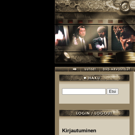
Hyppää pääsisältöön
Etsi
Hakulomake
Kirjautuminen