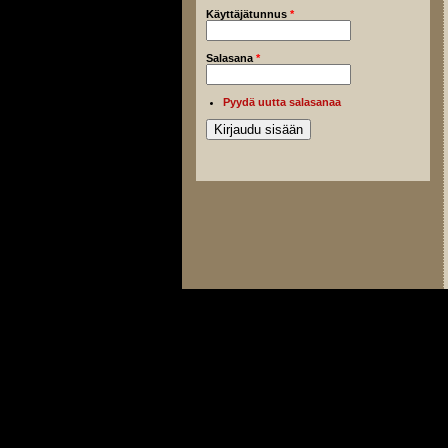
Käyttäjätunnus
*
Salasana
*
Pyydä uutta salasanaa