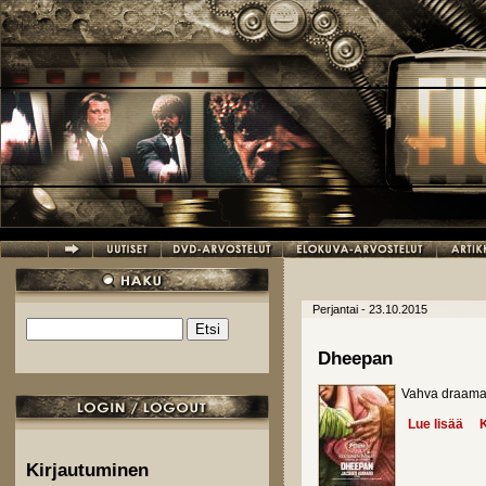
Hyppää pääsisältöön
Perjantai - 23.10.2015
Etsi
Hakulomake
Dheepan
Vahva draama 
Lue lisää
abo
K
Kirjautuminen