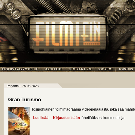
Perjantai - 25.08.2023
Gran Turismo
Tosipohjainen toimintadraama videopelaajasta, joka saa mahdoll
Lue lisää
about Gran Turismo
Kirjaudu sisään
lähettääksesi kommentteja