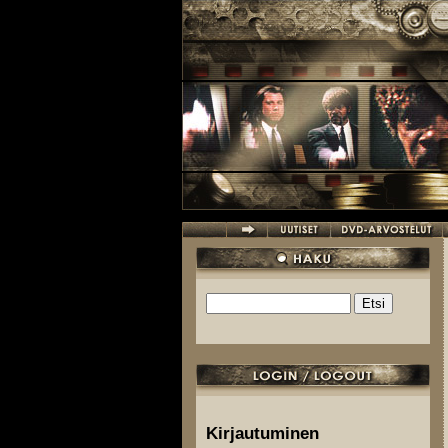
Hyppää pääsisältöön
Etsi
Hakulomake
Kirjautuminen