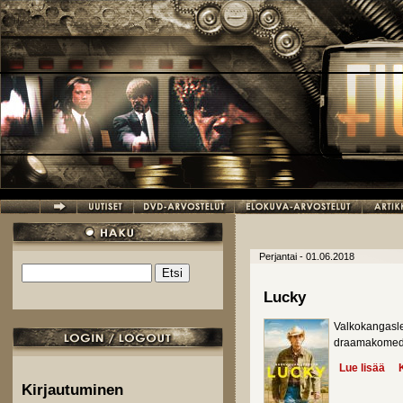
Hyppää pääsisältöön
Perjantai - 01.06.2018
Etsi
Hakulomake
Lucky
Valkokangas
draamakomed
Lue lisää
abo
Kirjautuminen