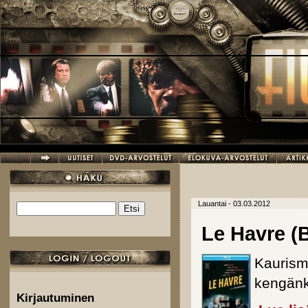
Hyppää pääsisältöön
Lauantai - 03.03.2012
Etsi
Hakulomake
Le Havre (B
Kaurism
kengänki
Kirjautuminen