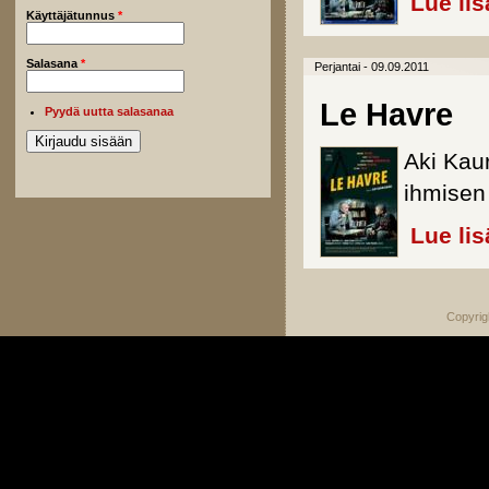
Lue lis
Käyttäjätunnus
*
Salasana
*
Perjantai - 09.09.2011
Le Havre
Pyydä uutta salasanaa
Aki Kau
ihmisen 
Lue lis
Copyrig