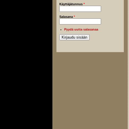
Käyttäjätunnus
*
Salasana
*
Pyydä uutta salasanaa