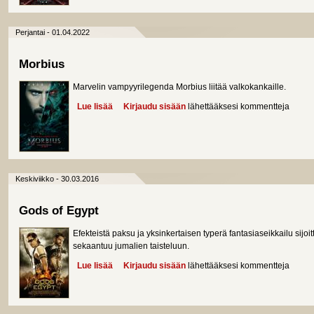
Perjantai - 01.04.2022
Morbius
Marvelin vampyyrilegenda Morbius liitää valkokankaille.
Lue lisää
about Morbius
Kirjaudu sisään
lähettääksesi kommentteja
Keskiviikko - 30.03.2016
Gods of Egypt
Efekteistä paksu ja yksinkertaisen typerä fantasiaseikkailu sijo
sekaantuu jumalien taisteluun.
Lue lisää
about Gods of Egypt
Kirjaudu sisään
lähettääksesi kommentteja