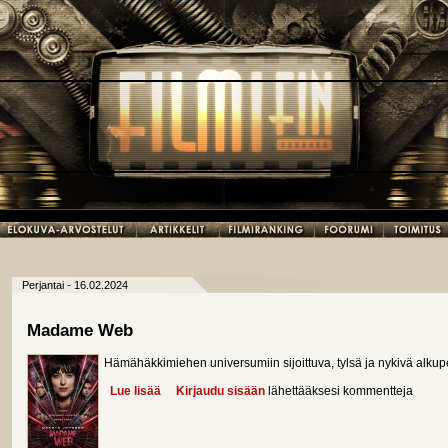
Perjantai - 16.02.2024
Madame Web
Hämähäkkimiehen universumiin sijoittuva, tylsä ja nykivä alkupe
Lue lisää
about Madame Web
Kirjaudu sisään
lähettääksesi kommentteja