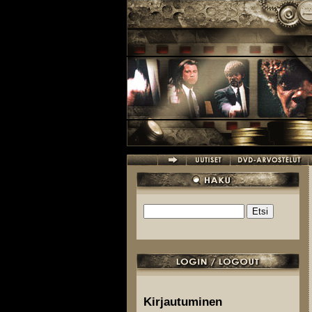
Hyppää pääsisältöön
Etsi
Hakulomake
Kirjautuminen