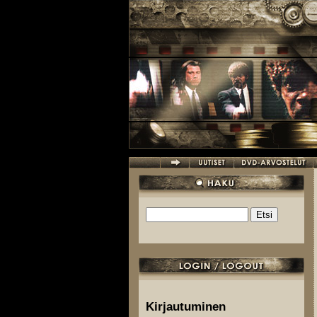
Hyppää pääsisältöön
Etsi
Hakulomake
Kirjautuminen