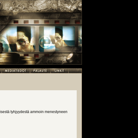
mäisestä tyhjyydestä ammoin menestyneen