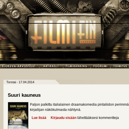
Torstai - 17.04.2014
Suuri kauneus
Paljon palkittu italialainen draamakomedia pintaliidon perim
kirjailijan näkökulmasta nähtynä.
Lue lisää
about Suuri kauneus
Kirjaudu sisään
lähettääksesi kommentteja