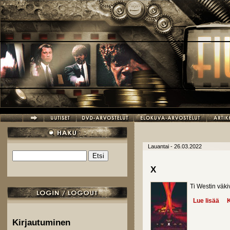
Hyppää pääsisältöön
Lauantai - 26.03.2022
Etsi
Hakulomake
X
Ti Westin väki
Lue lisää
abo
K
Kirjautuminen