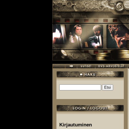
Hyppää pääsisältöön
Etsi
Hakulomake
Kirjautuminen