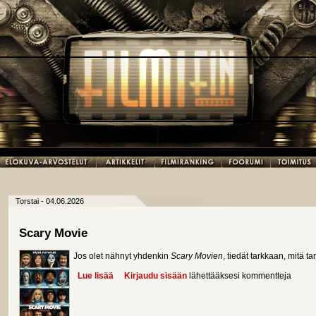
Torstai - 04.06.2026
Scary Movie
Jos olet nähnyt yhdenkin
Scary Movien
, tiedät tarkkaan, mitä tar
Lue lisää
about Scary Movie
Kirjaudu sisään
lähettääksesi kommentteja