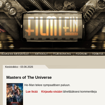
Keskiviikko - 03.06.2026
Masters of The Universe
He-Man tekee sympaattisen paluun.
Lue lisää
about Masters of The Universe
Kirjaudu sisään
lähettääksesi kommentteja