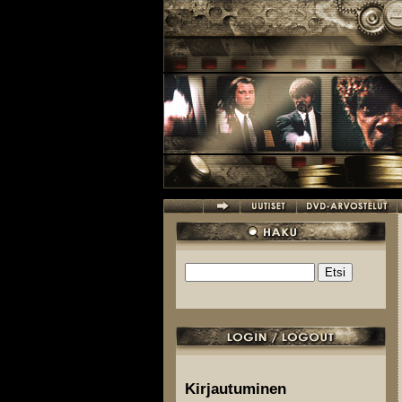
Hyppää pääsisältöön
Etsi
Hakulomake
Kirjautuminen