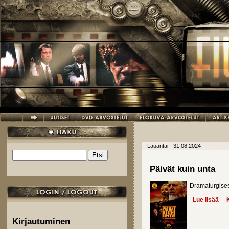
Hyppää pääsisältöön
Lauantai - 31.08.2024
Etsi
Hakulomake
Päivät kuin unta
Dramaturgisest
Lue lisää
abo
Kirjautuminen