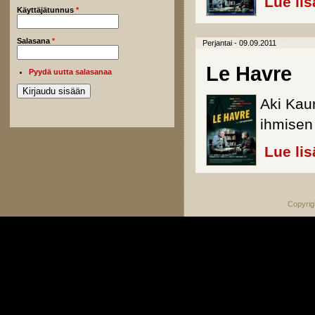
Lue lis
Käyttäjätunnus
*
Salasana
*
Perjantai - 09.09.2011
Le Havre
Pyydä uutta salasanaa
Aki Kau
ihmisen 
Lue lis
Copyrig