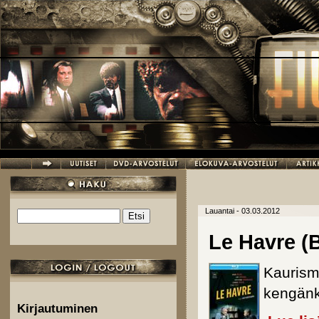
Hyppää pääsisältöön
Lauantai - 03.03.2012
Etsi
Hakulomake
Le Havre (B
Kaurism
kengänki
Kirjautuminen