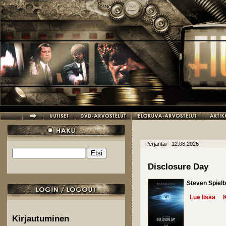
Hyppää pääsisältöön
Perjantai - 12.06.2026
Etsi
Hakulomake
Disclosure Day
Steven Spielb
Lue lisää
abo
K
Kirjautuminen