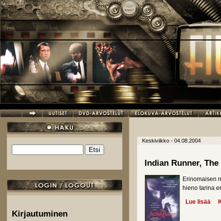
Hyppää pääsisältöön
Keskiviikko - 04.08.2004
Etsi
Hakulomake
Indian Runner, The
Erinomaisen n
hieno tarina er
Lue lisää
abo
K
Kirjautuminen