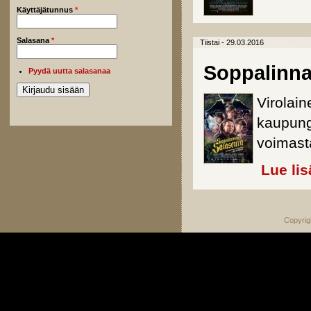
Käyttäjätunnus
*
Salasana
*
Tiistai - 29.03.2016
Soppalinna
Pyydä uutta salasanaa
Virolai
kaupungi
voimast
Lue lis
Copyrig