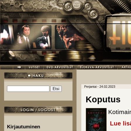
Hyppää pääsisältöön
Perjantai - 24.02.2023
Etsi
Hakulomake
Koputus
Kotimai
Lue lis
Kirjautuminen