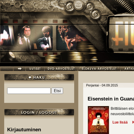
Hyppää pääsisältöön
Perjantai - 04.09.2015
Etsi
Hakulomake
Eisenstein in Guan
Brittiläisen 
neuvostoliitto
Lue lisää
abo
K
Kirjautuminen