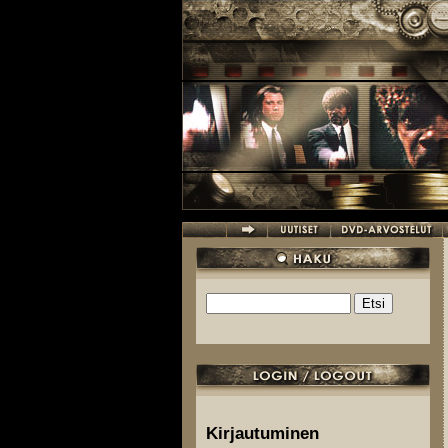
Hyppää pääsisältöön
Etsi
Hakulomake
Kirjautuminen