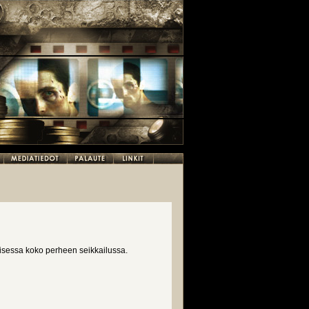
tisessa koko perheen seikkailussa.