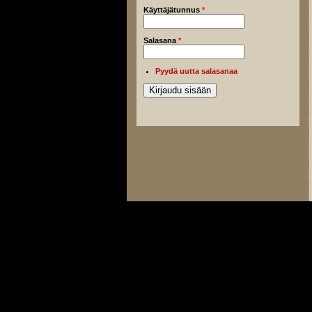
Käyttäjätunnus
*
Salasana
*
Pyydä uutta salasanaa