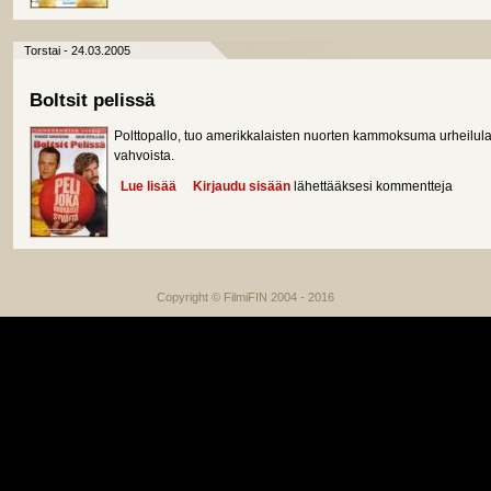
Torstai - 24.03.2005
Boltsit pelissä
Polttopallo, tuo amerikkalaisten nuorten kammoksuma urheilulaji 
vahvoista.
Lue lisää
about Boltsit pelissä
Kirjaudu sisään
lähettääksesi kommentteja
Copyright © FilmiFIN 2004 - 2016