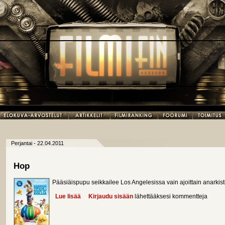
Perjantai - 22.04.2011
Hop
Pääsiäispupu seikkailee Los Angelesissa vain ajoittain anarkis
Lue lisää
about Hop
Kirjaudu sisään
lähettääksesi kommentteja