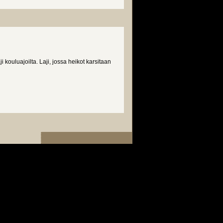
kouluajoilta. Laji, jossa heikot karsitaan