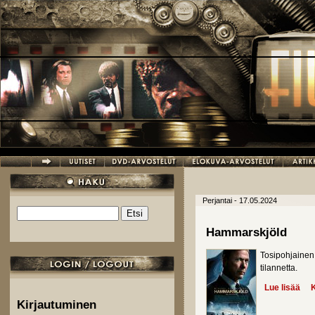
Hyppää pääsisältöön
Perjantai - 17.05.2024
Etsi
Hakulomake
Hammarskjöld
Tosipohjainen
tilannetta.
Lue lisää
abo
K
Kirjautuminen