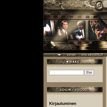
Hyppää pääsisältöön
Etsi
Hakulomake
Kirjautuminen