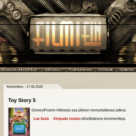
Keskiviikko - 17.06.2026
Toy Story 5
Disney/Pixarin hittisarja saa jälleen riemastuttavaa jatkoa.
Lue lisää
about Toy Story 5
Kirjaudu sisään
lähettääksesi kommentteja