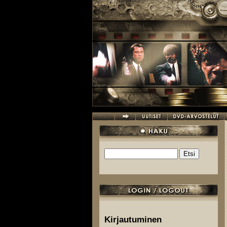
Hyppää pääsisältöön
Etsi
Hakulomake
Kirjautuminen