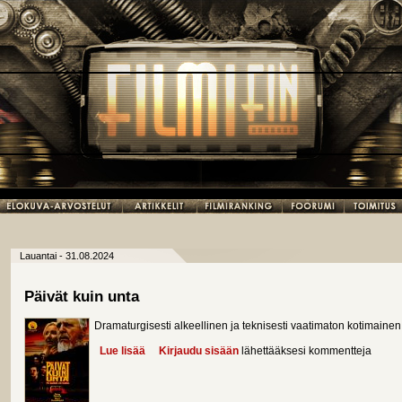
Lauantai - 31.08.2024
Päivät kuin unta
Dramaturgisesti alkeellinen ja teknisesti vaatimaton kotimaine
Lue lisää
about Päivät kuin unta
Kirjaudu sisään
lähettääksesi kommentteja