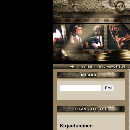
Hyppää pääsisältöön
Etsi
Hakulomake
Kirjautuminen