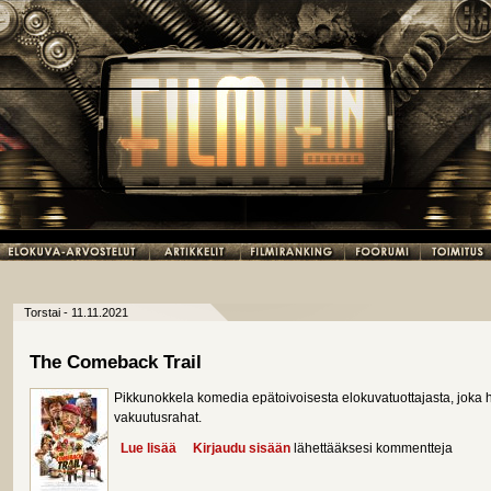
Torstai - 11.11.2021
The Comeback Trail
Pikkunokkela komedia epätoivoisesta elokuvatuottajasta, joka
vakuutusrahat.
Lue lisää
about The Comeback Trail
Kirjaudu sisään
lähettääksesi kommentteja