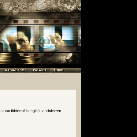
 haluaa tähtensä hengiltä saadakseen