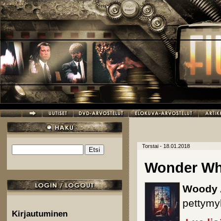
Hyppää pääsisältöön
Torstai - 18.01.2018
Etsi
Hakulomake
Wonder Wh
Woody 
pettymyk
Kirjautuminen