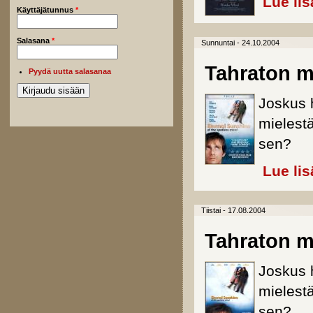
Lue lis
Käyttäjätunnus
*
Salasana
*
Sunnuntai - 24.10.2004
Tahraton mi
Pyydä uutta salasanaa
Joskus 
mielestä
sen?
Lue lis
Tiistai - 17.08.2004
Tahraton mi
Joskus 
mielestä
sen?