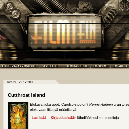
Torstai - 22.12.2005
Cutthroat Island
Elokuva, joka upotti Carolco-studion?
Renny Harlinin
uran toise
elokuvaan liitettyä määrittelyä.
Lue lisää
about Cutthroat Island
Kirjaudu sisään
lähettääksesi kommentteja