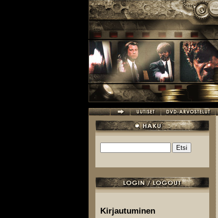
Hyppää pääsisältöön
Etsi
Hakulomake
Kirjautuminen