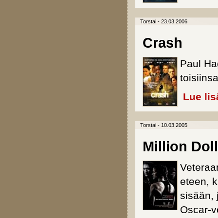
Torstai - 23.03.2006
Crash
Paul Hag
toisiins
Lue lis
Torstai - 10.03.2005
Million Dol
Veteraa
eteen, k
sisään,
Oscar-v