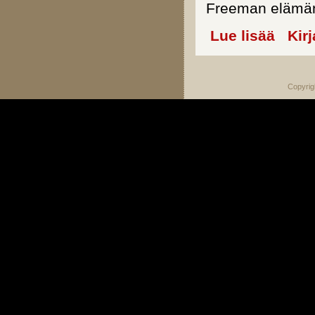
Freeman elämä
Lue lisää
about Mill
Kir
Copyrig