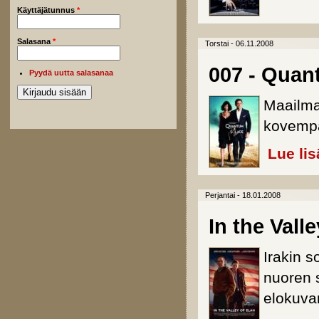
Käyttäjätunnus
*
Salasana
*
Torstai - 06.11.2008
007 - Quan
Pyydä uutta salasanaa
Maailma
kovemp
Lue lis
Perjantai - 18.01.2008
In the Vall
Irakin s
nuoren 
elokuva