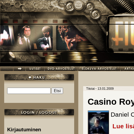
Hyppää pääsisältöön
Tiistai - 13.01.2009
Etsi
Hakulomake
Casino Roya
Daniel 
Lue lis
Kirjautuminen