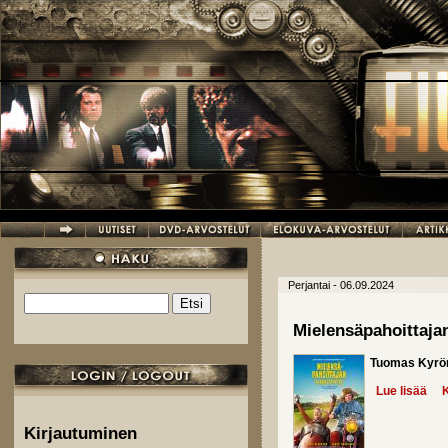
Hyppää pääsisältöön
Perjantai - 06.09.2024
Etsi
Hakulomake
Mielensäpahoittaja
Tuomas Kyrö
Lue lisää
abo
K
Kirjautuminen