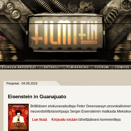
Perjantai - 04.09.2015
Eisenstein in Guanajuato
Brittiläisen elokuvavaikuttaja Peter Greenawayn provokatiivin
neuvostoliittolaisohjaaja Sergei Eisensteinin matkasta Meksiko
Lue lisää
about Eisenstein in Guanajuato
Kirjaudu sisään
lähettääksesi kommentteja