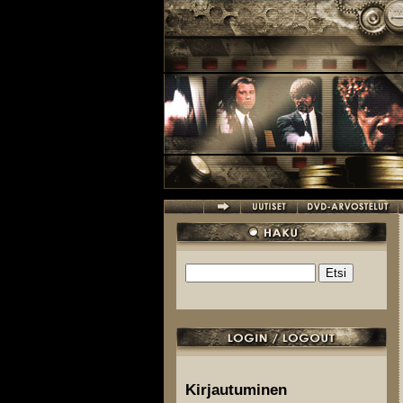
Hyppää pääsisältöön
Etsi
Hakulomake
Kirjautuminen