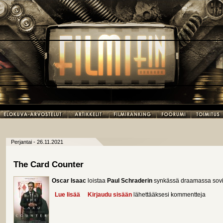
Perjantai - 26.11.2021
The Card Counter
Oscar Isaac
loistaa
Paul Schraderin
synkässä draamassa sovit
Lue lisää
about The Card Counter
Kirjaudu sisään
lähettääksesi kommentteja