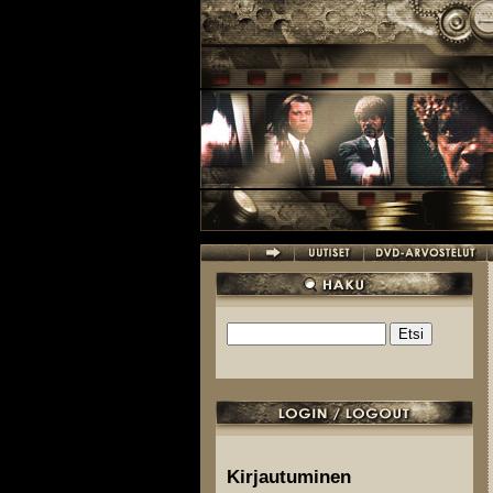
Hyppää pääsisältöön
Etsi
Hakulomake
Kirjautuminen