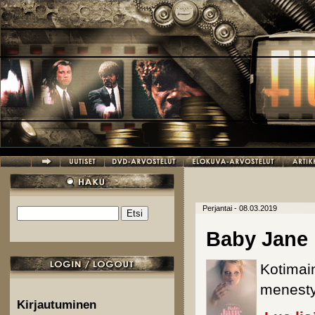
Hyppää pääsisältöön
Perjantai - 08.03.2019
Etsi
Hakulomake
Baby Jane
Kotimai
menesty
Kirjautuminen