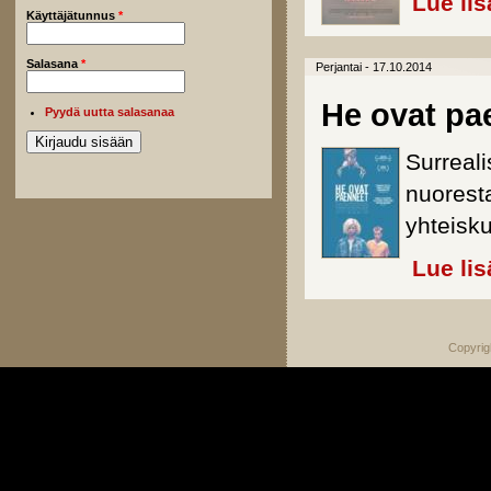
Lue lis
Käyttäjätunnus
*
Salasana
*
Perjantai - 17.10.2014
He ovat pa
Pyydä uutta salasanaa
Surreali
nuorest
yhteisk
Lue lis
Copyrig