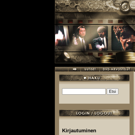
Hyppää pääsisältöön
Etsi
Hakulomake
Kirjautuminen