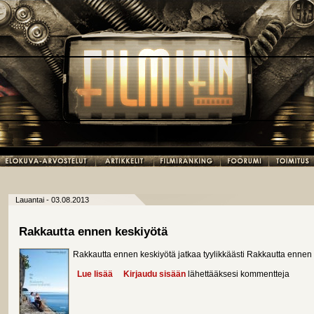
Lauantai - 03.08.2013
Rakkautta ennen keskiyötä
Rakkautta ennen keskiyötä jatkaa tyylikkäästi Rakkautta ennen
Lue lisää
about Rakkautta ennen keskiyötä
Kirjaudu sisään
lähettääksesi kommentteja