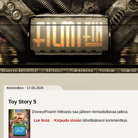
Keskiviikko - 17.06.2026
Toy Story 5
Disney/Pixarin hittisarja saa jälleen riemastuttavaa jatkoa.
Lue lisää
about Toy Story 5
Kirjaudu sisään
lähettääksesi kommentteja