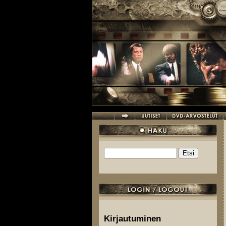
Hyppää pääsisältöön
Etsi
Hakulomake
Kirjautuminen