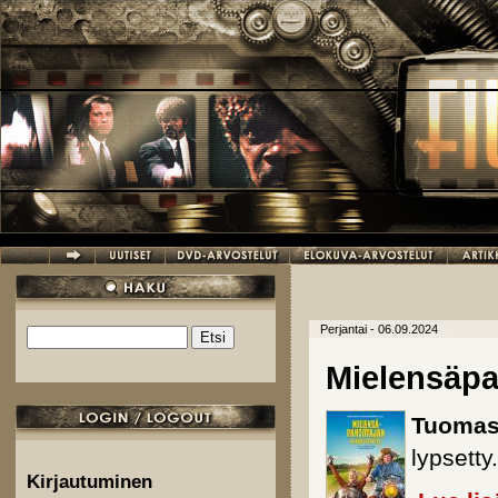
Hyppää pääsisältöön
Perjantai - 06.09.2024
Etsi
Hakulomake
Mielensäpa
Tuomas
lypsetty.
Kirjautuminen