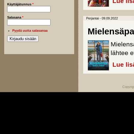
Lue lis
Käyttäjätunnus
*
Salasana
*
Perjantai - 09.09.2022
Mielensäpa
Pyydä uutta salasanaa
Mielens
lähtee 
Lue lis
Copyrig