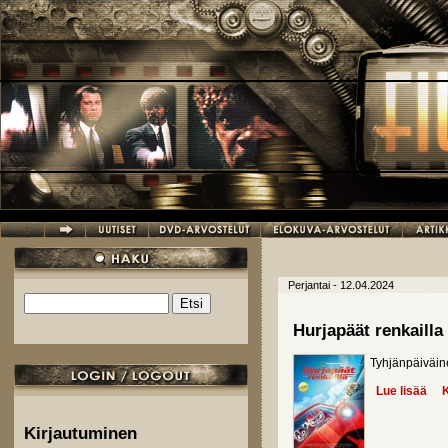
Hyppää pääsisältöön
Perjantai - 12.04.2024
Etsi
Hakulomake
Hurjapäät renkailla
Tyhjänpäiväine
Lue lisää
abo
K
Kirjautuminen