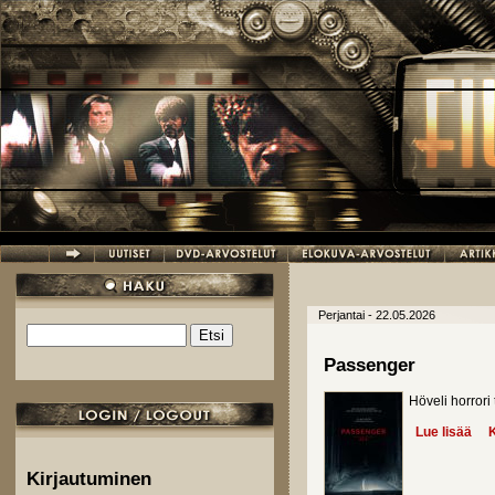
Hyppää pääsisältöön
Perjantai - 22.05.2026
Etsi
Hakulomake
Passenger
Höveli horrori 
Lue lisää
abo
K
Kirjautuminen