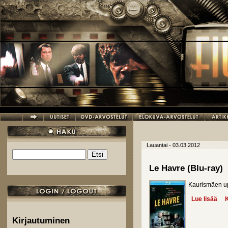
Hyppää pääsisältöön
Lauantai - 03.03.2012
Etsi
Hakulomake
Le Havre (Blu-ray)
Kaurismäen up
Lue lisää
abo
K
Kirjautuminen