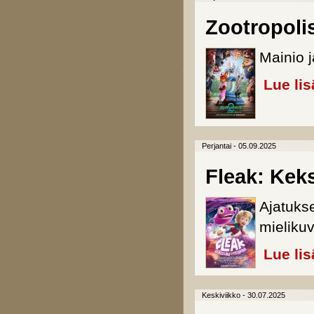
Zootropolis
Mainio j
Lue lis
Perjantai - 05.09.2025
Fleak: Keks
Ajatukse
mielikuv
Lue lis
Keskiviikko - 30.07.2025