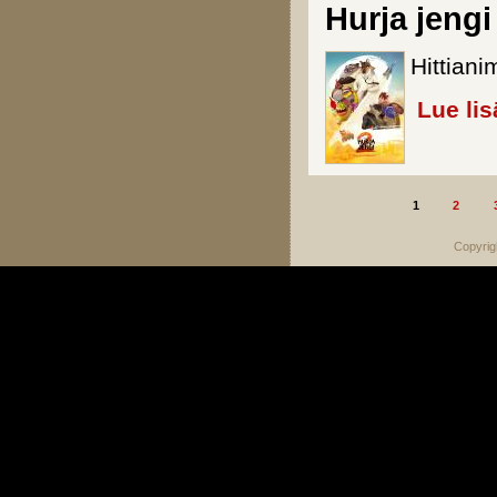
Hurja jengi
Hittian
Lue lis
1
2
Sivut
Copyrig