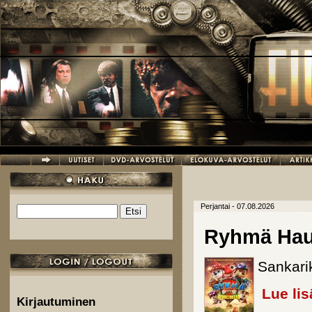
Hyppää pääsisältöön
Perjantai - 07.08.2026
Etsi
Hakulomake
Ryhmä Hau
Sankari
Lue lis
Kirjautuminen