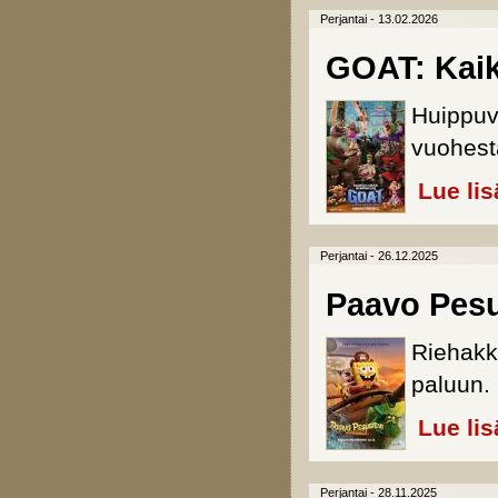
Perjantai - 13.02.2026
GOAT: Kaik
Huippuv
vuohesta
Lue lis
Perjantai - 26.12.2025
Paavo Pesu
Riehakk
paluun.
Lue lis
Perjantai - 28.11.2025