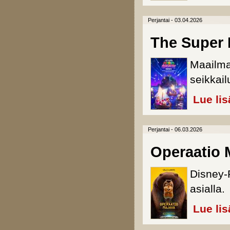
Perjantai - 03.04.2026
The Super 
Maailma
seikkail
Lue lis
Perjantai - 06.03.2026
Operaatio 
Disney-
asialla.
Lue lis