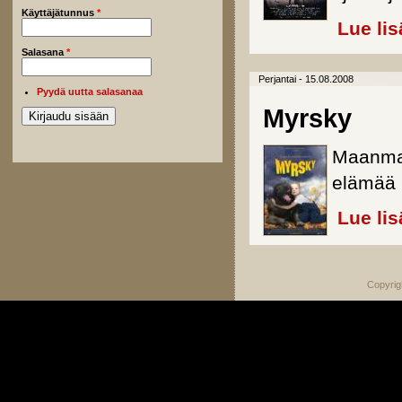
Käyttäjätunnus
*
Lue lis
Salasana
*
Perjantai - 15.08.2008
Pyydä uutta salasanaa
Myrsky
Maanmai
elämää 
Lue lis
Copyrig