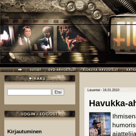
Hyppää pääsisältöön
Lauantai - 16.01.2010
Etsi
Hakulomake
Havukka-aho
Ihmisen
humoris
Kirjautuminen
ajattelij