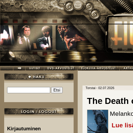
Hyppää pääsisältöön
Torstai - 02.07.2026
Etsi
Hakulomake
The Death 
Melankol
Lue lis
Kirjautuminen