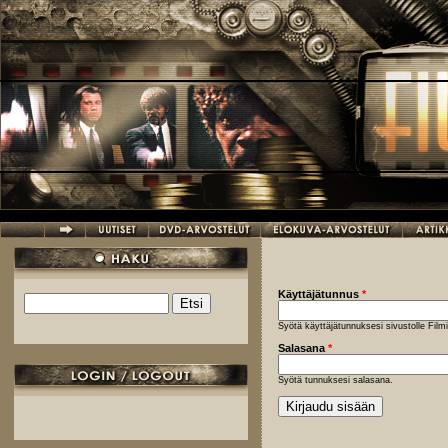
Hyppää pääsisältöön
Käyttäjätunnus
*
Etsi
Hakulomake
Syötä käyttäjätunnuksesi sivustolle Fil
Salasana
*
Syötä tunnuksesi salasana.