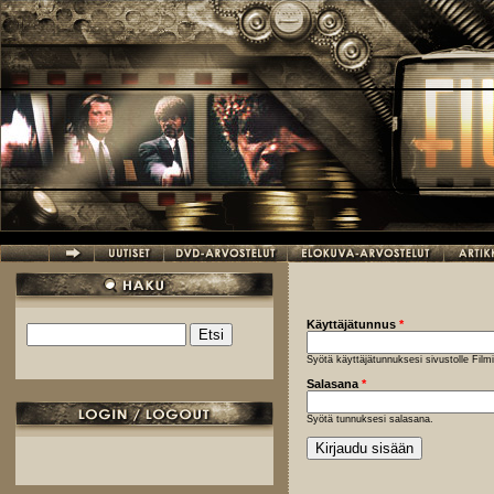
Hyppää pääsisältöön
Käyttäjätunnus
*
Etsi
Hakulomake
Syötä käyttäjätunnuksesi sivustolle Fil
Salasana
*
Syötä tunnuksesi salasana.