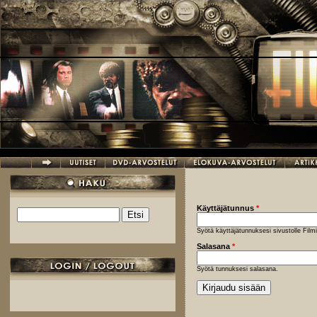
Hyppää pääsisältöön
Käyttäjätunnus
*
Etsi
Hakulomake
Syötä käyttäjätunnuksesi sivustolle Fil
Salasana
*
Syötä tunnuksesi salasana.