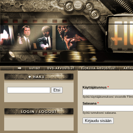
Hyppää pääsisältöön
Käyttäjätunnus
*
Etsi
Hakulomake
Syötä käyttäjätunnuksesi sivustolle Fil
Salasana
*
Syötä tunnuksesi salasana.