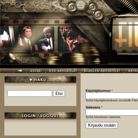
Hyppää pääsisältöön
Käyttäjätunnus
*
Etsi
Hakulomake
Syötä käyttäjätunnuksesi sivustolle Fil
Salasana
*
Syötä tunnuksesi salasana.