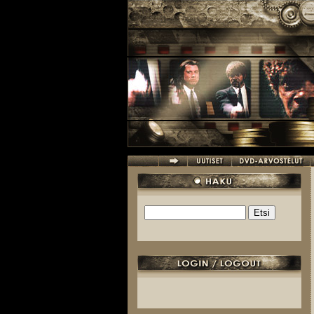
Hyppää pääsisältöön
Etsi
Hakulomake