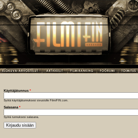
Käyttäjätunnus
*
Syötä käyttäjätunnuksesi sivustolle FilmiFIN.com.
Salasana
*
Syötä tunnuksesi salasana.