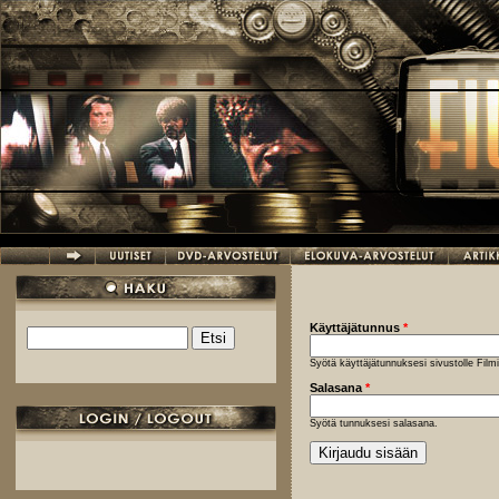
Hyppää pääsisältöön
Käyttäjätunnus
*
Etsi
Hakulomake
Syötä käyttäjätunnuksesi sivustolle Fil
Salasana
*
Syötä tunnuksesi salasana.