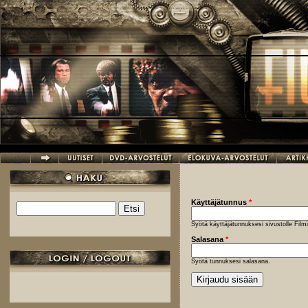
Hyppää pääsisältöön
Käyttäjätunnus
*
Etsi
Hakulomake
Syötä käyttäjätunnuksesi sivustolle Fil
Salasana
*
Syötä tunnuksesi salasana.