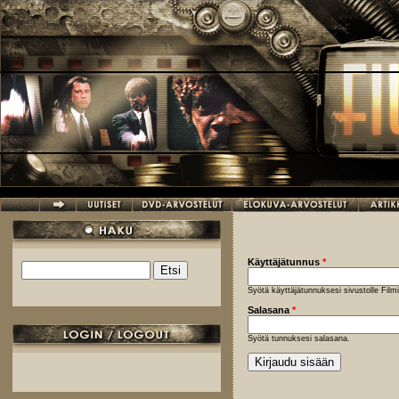
Hyppää pääsisältöön
Käyttäjätunnus
*
Etsi
Hakulomake
Syötä käyttäjätunnuksesi sivustolle Fil
Salasana
*
Syötä tunnuksesi salasana.