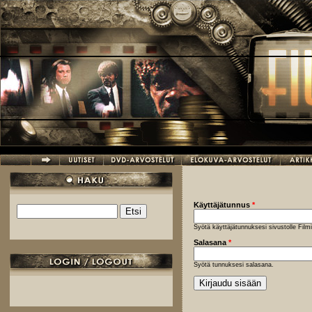
Hyppää pääsisältöön
Käyttäjätunnus
*
Etsi
Hakulomake
Syötä käyttäjätunnuksesi sivustolle Fil
Salasana
*
Syötä tunnuksesi salasana.