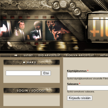
Hyppää pääsisältöön
Käyttäjätunnus
*
Etsi
Hakulomake
Syötä käyttäjätunnuksesi sivustolle Fil
Salasana
*
Syötä tunnuksesi salasana.