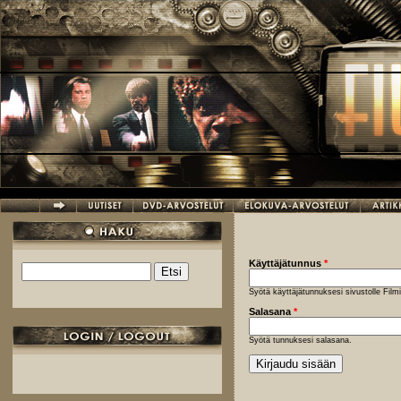
Hyppää pääsisältöön
Käyttäjätunnus
*
Etsi
Hakulomake
Syötä käyttäjätunnuksesi sivustolle Fil
Salasana
*
Syötä tunnuksesi salasana.